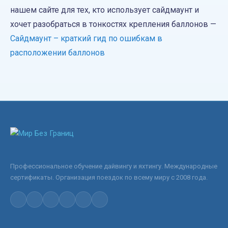
нашем сайте для тех, кто использует сайдмаунт и
Поездки
хочет разобраться в тонкостях крепления баллонов —
Сайдмаунт – краткий гид по ошибкам в
Информация
расположении баллонов
Новости
Контакты
Профессиональное обучение дайвингу и яхтингу. Международные
сертификаты. Организация поездок по всему миру с 2008 года.