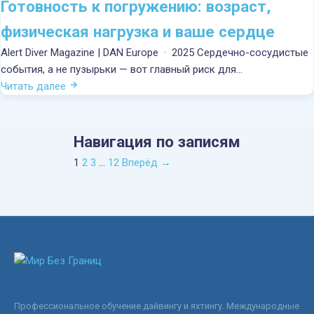
Готовность к погружению: возраст,
физическая нагрузка и ваше сердце
Alert Diver Magazine | DAN Europe · 2025 Сердечно-сосудистые
события, а не пузырьки — вот главный риск для…
Читать далее
Навигация по записям
1
2
3
…
12
Вперёд →
Профессиональное обучение дайвингу и яхтингу. Международные