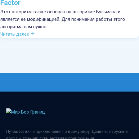
Яхтинг
Factor
Этот алгоритм также основан на алгоритме Бульмана и
Поездки
является ее модификацией. Для понимания работы этого
алгоритма нам нужно…
Информация
Читать далее
Новости
Контакты
Путешествия и приключения по всему миру. Дайвинг, парусные
походы, трекинг, путешествия и приключения.